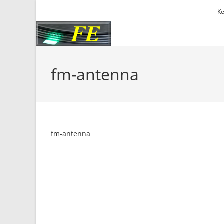
Skip
Ke
to
content
fm-antenna
fm-antenna