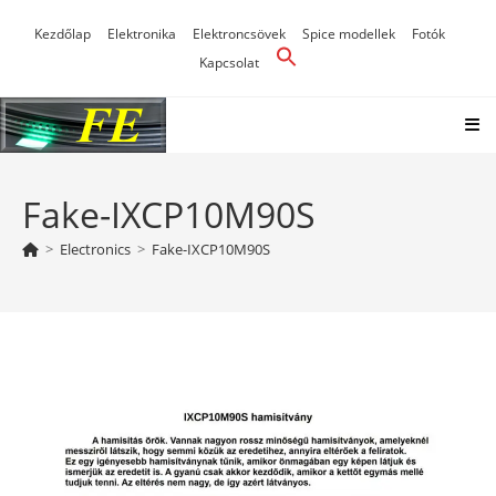
Skip
Kezdőlap
Elektronika
Elektroncsövek
Spice modellek
Fotók
to
Kapcsolat
content
Fake-IXCP10M90S
>
Electronics
>
Fake-IXCP10M90S